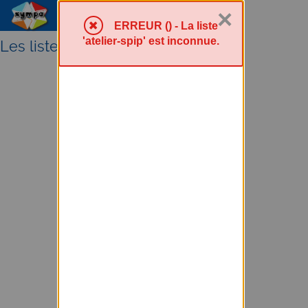
×
Menu Sympa
ERREUR () - La liste
'atelier-spip' est inconnue.
Les listes sympa au PIC