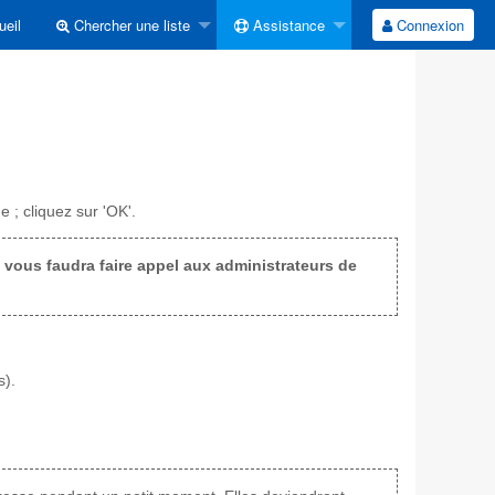
eil
Chercher une liste
Assistance
Connexion
 ; cliquez sur 'OK'.
il vous faudra faire appel aux administrateurs de
s).