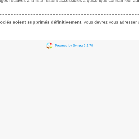
pages relatives à la liste restent accessibles à quiconque connaît leur 
ssociés soient supprimés définitivement
, vous devrez vous adresser a
Powered by Sympa 6.2.70