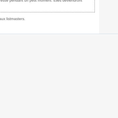
adresse pendant un petit moment. Elles deviendront
ux listmasters.