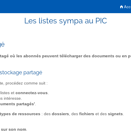
Accu
Les listes sympa au PIC
gé
tagé où les abonnés peuvent télécharger des documents ou en p
 stockage partagé
ste, procédez comme suit :
listes et
connectez-vous
.
s intéresse.
ocuments partagés'
.
 types de ressources
: des
dossiers
, des
fichiers
et des
signets
.
z sur son nom
.