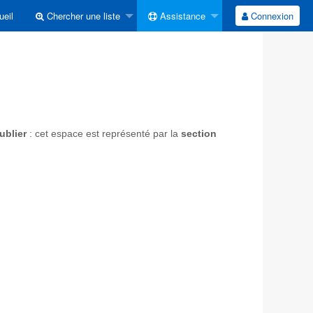
eil
Chercher une liste
Assistance
Connexion
ublier
: cet espace est représenté par la
section