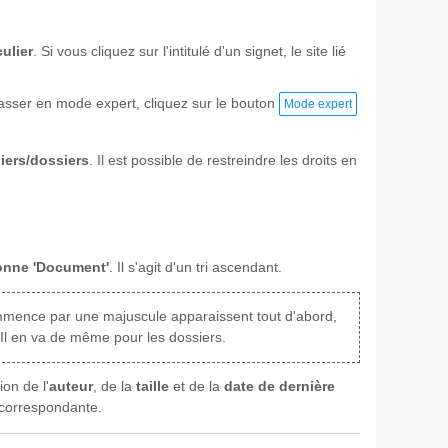
culier
. Si vous cliquez sur l'intitulé d'un signet, le site lié
asser en mode expert, cliquez sur le bouton
Mode expert
hiers/dossiers
. Il est possible de restreindre les droits en
olonne 'Document'
. Il s'agit d'un tri ascendant.
commence par une majuscule apparaissent tout d'abord,
Il en va de même pour les dossiers.
on de l'
auteur
, de la
taille
et de la
date de dernière
e correspondante.