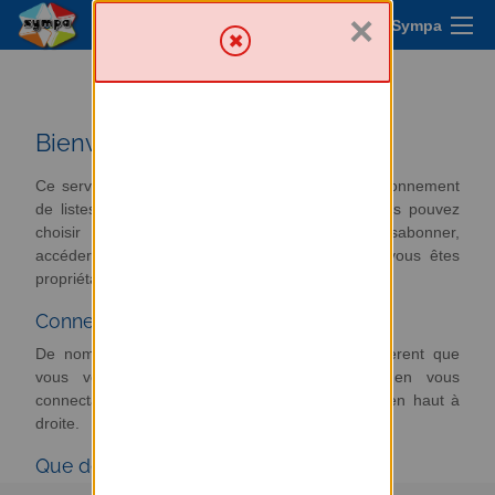
×
Menu Sympa
Les listes sympa au PIC
Bienvenue
Ce serveur vous propose un accès à votre environnement
de listes de diffusion. A partir de cette page vous pouvez
choisir vos options d'abonnement, vous désabonner,
accéder aux archives ou gérer les listes dont vous êtes
propriétaire, etc.
Connexion
De nombreuses fonctionnalités de Sympa requièrent que
vous vous authentifiiez auprès du système en vous
connectant, par le biais du formulaire du menu en haut à
droite.
Que désirez-vous faire ?