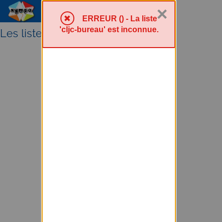
×
Menu Sympa
ERREUR () - La liste
'cljc-bureau' est inconnue.
Les listes sympa au PIC