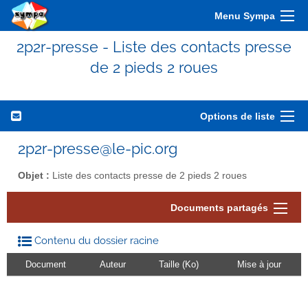
Menu Sympa
2p2r-presse - Liste des contacts presse
de 2 pieds 2 roues
Options de liste
2p2r-presse@le-pic.org
Objet :
Liste des contacts presse de 2 pieds 2 roues
Documents partagés
Contenu du dossier racine
Document
Auteur
Taille (Ko)
Mise à jour