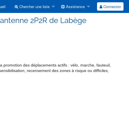
eil
Chercher une liste
Assistance
Connexion
l'antenne 2P2R de Labège
 promotion des déplacements actifs : vélo, marche, fauteuil,
sensibilisation, recensement des zones à risque ou difficiles,