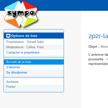
2p2r-l
Options de liste
Propriétaires :
Gérald Salin
Objet :
Membr
Modérateurs :
Céline, Fred
Contacter le propriétaire
L'antenne la
poussette... 
Accueil de la liste
représentati
S'abonner
Se désabonner
Archives
Poster