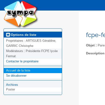
fcpe-f
Options de liste
Propriétaires :
ARTIGUES Géraldine,
Objet :
Paren
GARRIC Christophe
Modérateurs :
Présidente FCPE lycée
Description
Fermat
Contacter le propriétaire
Accueil de la liste
Se désabonner
Archives
Poster