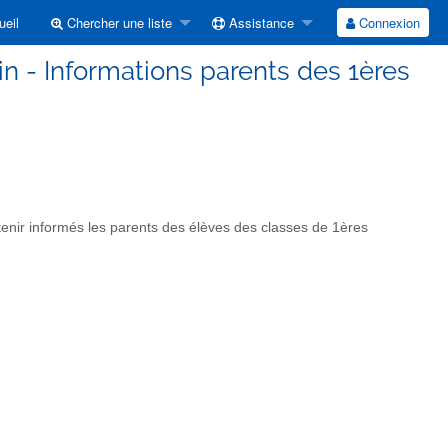
eil
Chercher une liste
Assistance
Connexion
in - Informations parents des 1ères
tenir informés les parents des élèves des classes de 1ères