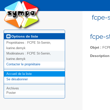
fcpe-s
fcpe-s
Options de liste
Propriétaires :
FCPE St-Sernin,
Objet :
FCPE 
karine.demyk
Modérateurs :
FCPE St-Sernin,
Description
karine.demyk
Contacter le propriétaire
Accueil de la liste
Se désabonner
Archives
Poster