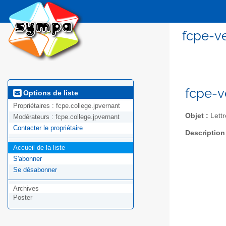
fcpe-v
fcpe-v
Options de liste
Propriétaires :
fcpe.college.jpvernant
Objet :
Lettr
Modérateurs :
fcpe.college.jpvernant
Contacter le propriétaire
Description
Accueil de la liste
S'abonner
Se désabonner
Archives
Poster