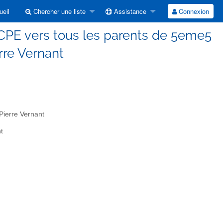
eil
Chercher une liste
Assistance
Connexion
FCPE vers tous les parents de 5eme5
rre Vernant
Pierre Vernant
t