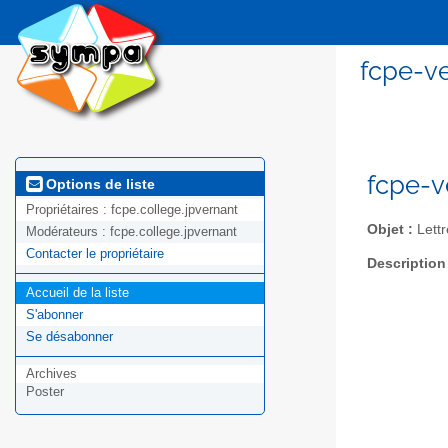
fcpe-ve
fcpe-v
Options de liste
Propriétaires :
fcpe.college.jpvernant
Objet :
Lettr
Modérateurs :
fcpe.college.jpvernant
Contacter le propriétaire
Description
Accueil de la liste
S'abonner
Se désabonner
Archives
Poster