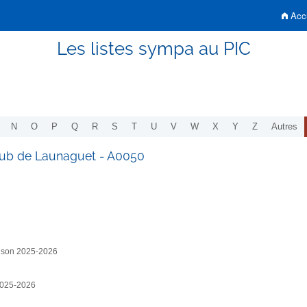
Accu
Les listes sympa au PIC
N
O
P
Q
R
S
T
U
V
W
X
Y
Z
Autres
Club de Launaguet - A0050
aison 2025-2026
 2025-2026