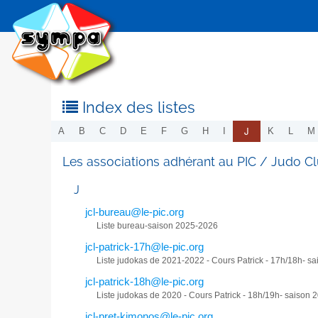
Index des listes
J
A
B
C
D
E
F
G
H
I
K
L
M
Les associations adhérant au PIC / Judo 
J
jcl-bureau@le-pic.org
Liste bureau-saison 2025-2026
jcl-patrick-17h@le-pic.org
Liste judokas de 2021-2022 - Cours Patrick - 17h/18h- s
jcl-patrick-18h@le-pic.org
Liste judokas de 2020 - Cours Patrick - 18h/19h- saison
jcl-pret-kimonos@le-pic.org