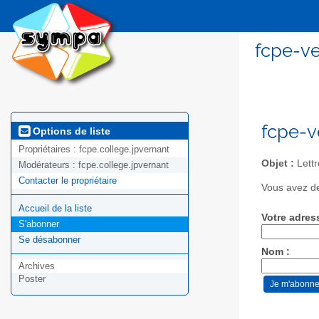
fcpe-ve
fcpe-v
Options de liste
Propriétaires :
fcpe.college.jpvernant
Objet :
Lettr
Modérateurs :
fcpe.college.jpvernant
Contacter le propriétaire
Vous avez de
Accueil de la liste
Votre adres
S'abonner
Se désabonner
Nom :
Archives
Poster