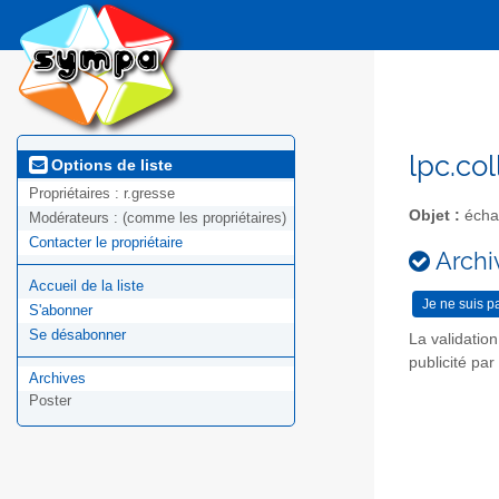
lpc.col
Options de liste
Propriétaires :
r.gresse
Objet :
échan
Modérateurs :
(comme les propriétaires)
Contacter le propriétaire
Archiv
Accueil de la liste
S'abonner
Se désabonner
La validatio
publicité pa
Archives
Poster