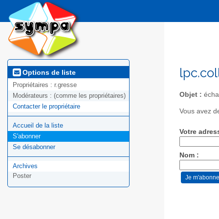
lpc.col
Options de liste
Propriétaires :
r.gresse
Objet :
échan
Modérateurs :
(comme les propriétaires)
Contacter le propriétaire
Vous avez de
Accueil de la liste
Votre adres
S'abonner
Se désabonner
Nom :
Archives
Poster